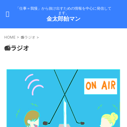
「仕事＝我慢」から抜け出すための情報を中心に発信して
ます。
金太郎飴マン
HOME
>
📻ラジオ
>
📻ラジオ