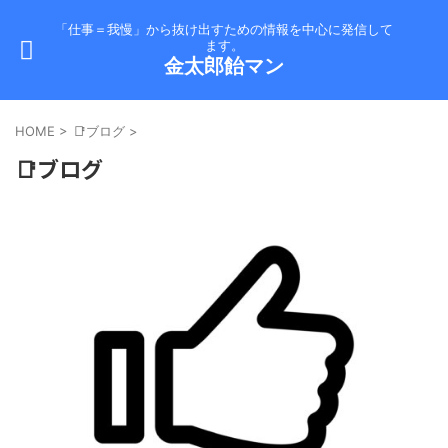
「仕事＝我慢」から抜け出すための情報を中心に発信して
ます。
金太郎飴マン
HOME
>
📑ブログ
>
📑ブログ