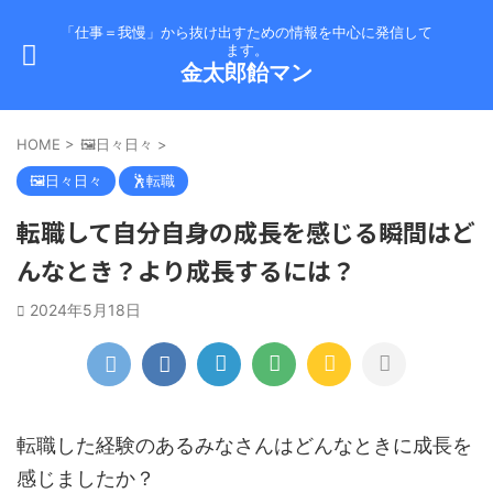
「仕事＝我慢」から抜け出すための情報を中心に発信して
ます。
金太郎飴マン
HOME
>
🖼️日々日々
>
🖼️日々日々
🕺転職
転職して自分自身の成長を感じる瞬間はど
んなとき？より成長するには？
2024年5月18日
転職した経験のあるみなさんはどんなときに成長を
感じましたか？